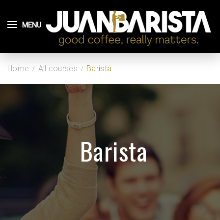
MENU
Home
All courses
Barista
Barista