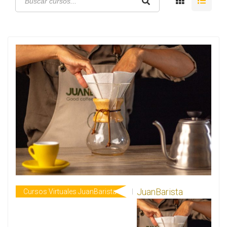
JuanBarista
Cursos Virtuales JuanBarista